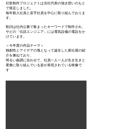
社歌制作プロジェクトは当社代表の強き想いのもと
で発足しました。
毎年新入社員と若手社員を中心に取り組んでおりま
す。
歌詞は社内公募で集まったキーワードで制作され、
サビの「伝説エンジニア」には電気設備の電設をか
けています。
＜今年度の作品テーマ＞
独創性とアイデアの塊となって誕生した新社屋の紹
介を兼ねており、
明るい曲調に合わせて、社員一人一人が生き生きと
業務に取り組んでいる姿が表現されている映像で
す
。​