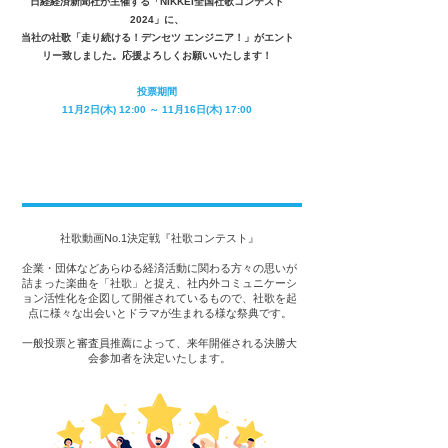
​日経経済新聞社が主催する「NIKKEI全国社歌コンテスト
2024」に、
当社の社歌「走り続ける！デンセツ エンジニア！」がエント
リー致しました。​応援よろしくお願いいたします！
投票期間
11月2日(木) 12:00 ～ 11月16日(木) 17:00
NIKKEI社歌コンテストとは
社歌動画No.1決定戦『社歌コンテスト』
企業・団体などあらゆる経済活動に関わる方々の思いが
詰まった楽曲を「社歌」と捉え、社内外コミュニケーシ
ョン活性化を企図して開催されているもので、社歌を起
点に様々な出会いとドラマが生まれる様な祭典です。
一般投票と審査員推薦によって、来年開催される決勝大
会参加者を決定いたします。