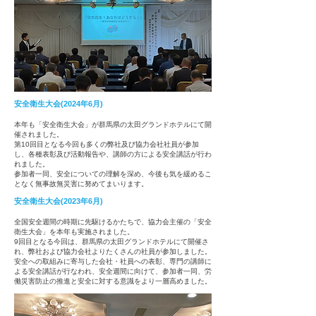
安全衛生大会(2024年6月)
た。
本年も「安全衛生大会」が群馬県の太田グランドホテルにて開
催されました。
第10回目となる今回も多くの弊社及び協力会社社員が参加
し、各種表彰及び活動報告や、講師の方による安全講話が行わ
れました。
参加者一同、安全についての理解を深め、今後も気を緩めるこ
となく無事故無災害に努めてまいります。
安全衛生大会(2023年6月)
全国安全週間の時期に先駆けるかたちで、協力会主催の「安
全
衛生大会」を本年も実施されました。
9回目となる今回は、群馬県の太田グランドホテルにて開催さ
れ、弊社および協
力会社よりたくさんの社員が参加しました。
安全への取組みに寄与した会社・社員への表彰、専門の講師に
よる安全講話が行なわれ、安全週間に向けて、参加者一同、労
働災害防止の推進と安全に対する意識をより一層高めました。