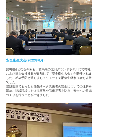
安全衛生大会(2022年6月)
第8回目となる今回も、群馬県の太田グランドホテルにて弊社
および協力会社社員が参加して
「安全衛生大会」が開催されま
した。感染予防と致しましてリモートで配信中継参加者も多数
でした​。
建設現場でもっとも優先すべき労働者の安全についての理解を
深め、建設現場における事故や労働災害を防ぎ、安全への意識
づくりを行うことができました。