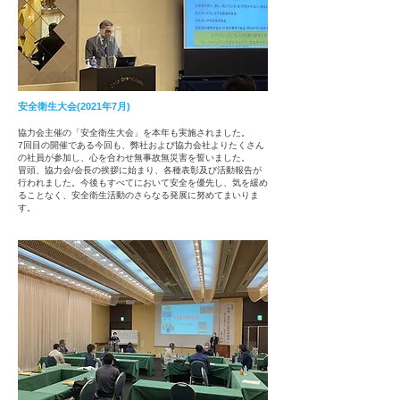
安全衛生大会(2021年7月)
協力会主催の「安
全衛生大会」を本年も実施されました。
7回目の開催である今回も、弊社および協
力会社よりたくさん
の社員
が参加し、心を合わせ無事故無災害を誓いました。
冒頭、協力会/会長の挨拶に始まり、各種表彰及び活動報告が
行われました。今後もすべてにおいて安全を優先し、気を緩め
ることなく、安全衛生活動のさらなる発展に努めてまいりま
す。