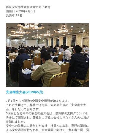
職長安全衛生責任者能力向上教育
開催日 2020年2月6日
受講者 19名
安全衛生大会(2019年5月)
7月1日から7日間の全国安全週間が始まります。
これに先駆けて、弊社では毎年、協力会主催の「安全衛生大
会」を行なっております。
5回目となる今年の安全衛生大会は、群馬県の太田グランドホ
テルにて開催され、弊社および協力会社よ
りたくさんの社員が
参加しました。
安全への取組みに寄与した会社・社員への表彰、専門の講師に
よる安全講話が行なわれ、安全週間に向けて、参加者一同、労