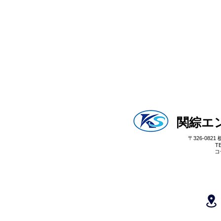
関綜エ
〒326-08
T
コ